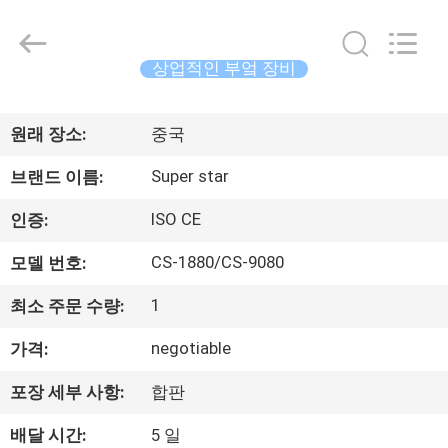
©
2013
-
2026
Guangzhou
상업적인 부엌 장비
IMO
Catering
집
equipments
limited.
All
원래 장소:
중국
Rights
Reserved.
제
Super star
브랜드 이름:
품
ISO CE
인증:
CS-1880/CS-9080
모델 번호:
화
1
최소 주문 수량:
면
negotiable
가격:
우
포장 세부 사항:
합판
리
배달 시간:
5 일