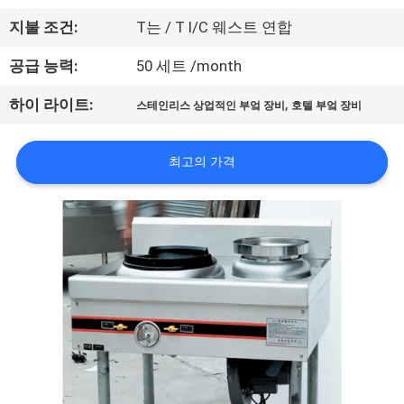
에
지불 조건:
T는 / T l/C 웨스트 연합
대
공급 능력:
50 세트 /month
하
,
하이 라이트:
스테인리스 상업적인 부엌 장비
호텔 부엌 장비
여
최고의 가격
공
장
여
행
품