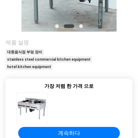
질
관
리
제품 설명
연
대중음식점 부엌 장비
락
stainless steel commercial kitchen equipment
hotel kitchen equipment
주
세
가장 저렴 한 가격 으로
요
뉴
스
계속하다