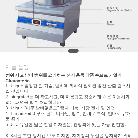
질
관
리
연
락
제품 설명
주
범위 재고 남비 범위를 요리하는 전기 홍콩 작풍 수프로 가열기
Characteric:
세
1.Unique 일정한 힘 기술, 남비에 의하여 점화된 빨간 산출 감소시
킬 것입니다
요
2.Integrated는 더 확고하고, 더 아름답고 청소하게 쉬운 이음새가
없는 패널을 방수 처리합니다
3.Unique “아무 남비없음도” 탐지 기능, 저장 전기 및 안전
4.Humanized 3 구조 단위 디자인, 방수, 반대로 부식, 반대로 유해
뉴
물 증기
5.Ultra 유일한 넓은 전압 디자인은, 안정되어 있는 가동 안전합니
스
다
6. 3차원 포탄 방사선 보호 디자인, 자기장의 누설을 방지하기 위하