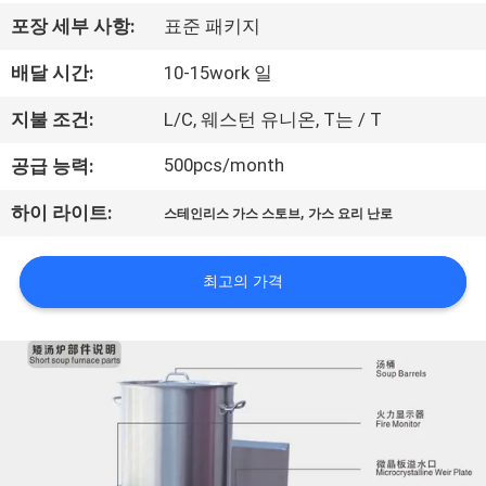
에
포장 세부 사항:
표준 패키지
대
배달 시간:
10-15work 일
하
지불 조건:
L/C, 웨스턴 유니온, T는 / T
여
500pcs/month
공급 능력:
,
하이 라이트:
스테인리스 가스 스토브
가스 요리 난로
공
장
최고의 가격
여
행
품