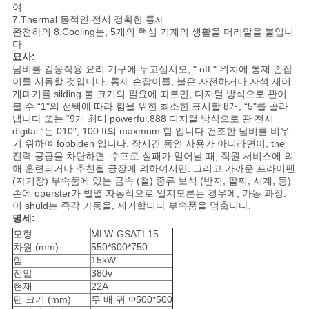
여
7.Thermal 동적인 전시 정확한 통제
경
완전하의 8.Cooling는, 5개의 핵심 기계의 생활을 머리말을 붙입니
다
우
묘사:
남비를 감응작용 요리 기구에 두고십시오, " off " 위치에 통제 손잡
이를 시동할 것입니다. 통제 손잡이를, 불은 자전하거나 자석 제어
개폐기를 silding 불 크기의 필요에 따르면, 디지털 방식으로 관이
VR
불 수 “1"의 선택에 따라 힘을 위한 최소한 표시할 8개, “5"를 골라
냅니다 또는 “9개 최대 powerful.888 디지털 방식으로 관 전시
digitai “는 010", 100.It의 maxmum 힘 입니다 건조한 남비를 비우
사
기 위하여 fobbiden 입니다. 장시간 동안 사용가 아니라면이, tne
전력 공급을 차단하면. 수프로 실패가 일어날 때, 직원 서비스에 의
해 훈련되거나 추천될 공장에 의하여서만. 그리고 가까운 프라이팬
이
(자기장) 부속품에 있는 금속 (철) 종류 보석 (반지, 팔찌, 시계, 등)
손에 operster가 발열 자동적으로 일지모른는 경우에, 가동 과정.
트
이 shuld는 즉각 가동을, 제거합니다 부속품을 멈춥니다.
명세:
맵
모형
MLW-GSATL15
차원 (mm)
550*600*750
힘
15kW
PRIVACY
전압
380v
현재
22A
POLICY
팬 크기 (mm)
두 배 귀 Φ500*500