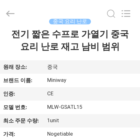
©
2013
-
2026
Guangzhou
중국 요리 난로
IMO
Catering
전기 짧은 수프로 가열기 중국
집
equipments
limited.
All
요리 난로 재고 남비 범위
Rights
Reserved.
제
품
원래 장소:
중국
Miniway
브랜드 이름:
화
CE
인증:
면
MLW-GSATL15
모델 번호:
1unit
최소 주문 수량:
우
Nogetiable
가격:
리