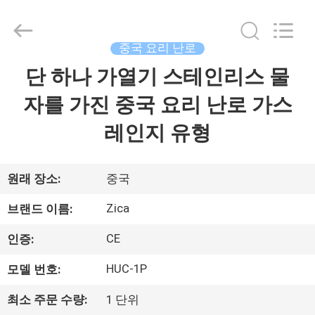
©
2013
-
2026
Guangzhou
중국 요리 난로
IMO
Catering
단 하나 가열기 스테인리스 물
집
equipments
limited.
All
자를 가진 중국 요리 난로 가스
Rights
Reserved.
제
레인지 유형
품
원래 장소:
중국
화
Zica
브랜드 이름:
면
CE
인증:
HUC-1P
모델 번호:
우
최소 주문 수량:
1 단위
리