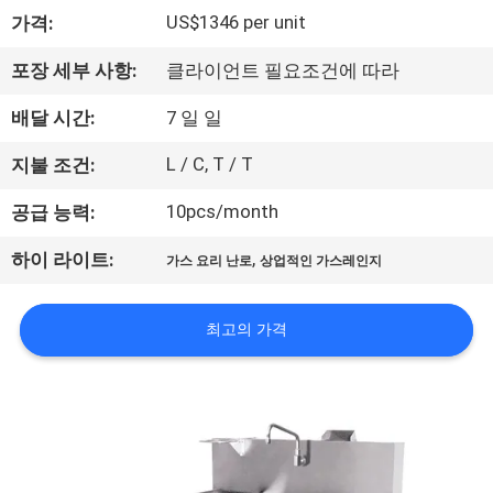
US$1346 per unit
가격:
에
대
포장 세부 사항:
클라이언트 필요조건에 따라
하
배달 시간:
7 일 일
여
L / C, T / T
지불 조건:
10pcs/month
공급 능력:
공
,
하이 라이트:
가스 요리 난로
상업적인 가스레인지
장
여
최고의 가격
행
품