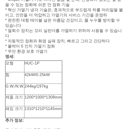
을 수 있는 점화에 쉬운 안 점화 기술
* 혁신 가열기 냉각 기술은, 효과적으로 부드럽게 하를 머리말을 붙
경
이고, 안전을 더 억압하고 가열기의 서비스 기간을 운영하
* 완전한 대형 테이블 널은 아름답 건강이고, 물 누수를 방지할 수
우
있습니다
* 열회수 장치는 꼬리 실린더를 가열하기 위하여 사용될 수 있습니
다
VR
* 자동적인 점화와 화염 실패 장치, 빠르고 그리고 간단하다
* 붙박이 5 인치 가열기 점화
* 무언 환경 보호 가열기
명세:
사
모형
HUC-1P
이
힘
42kW/0.25kW
트
G.W./N.W.
244kg/197kg
맵
제품 크기
1200*1000*1308mm
패킹 크기
1310*1210*1145mm
PRIVACY
추가 정보:
POLICY