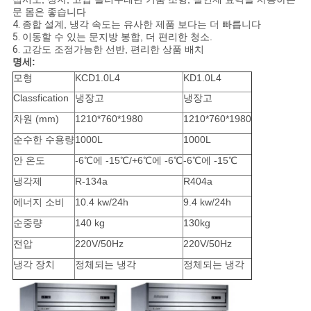
문 몸은 좋습니다
경
4.
종합 설계, 냉각 속도는 유사한 제품 보다는 더 빠릅니다
5.
이동할 수 있는 문지방 봉합, 더 편리한 청소.
6.
고강도 조정가능한 선반, 편리한 상품 배치
우
명세:
모형
KCD1.0L4
KD1.0L4
Classfication
냉장고
냉장고
VR
차원 (mm)
1210*760*1980
1210*760*1980
순수한 수용량
1000L
1000L
사
안 온도
-6℃에 -15℃/+6℃에 -6℃
-6℃에 -15℃
이
냉각제
R-134a
R404a
트
에너지 소비
10.4 kw/24h
9.4 kw/24h
순중량
140 kg
130kg
맵
전압
220V/50Hz
220V/50Hz
냉각 장치
정체되는 냉각
정체되는 냉각
PRIVACY
POLICY