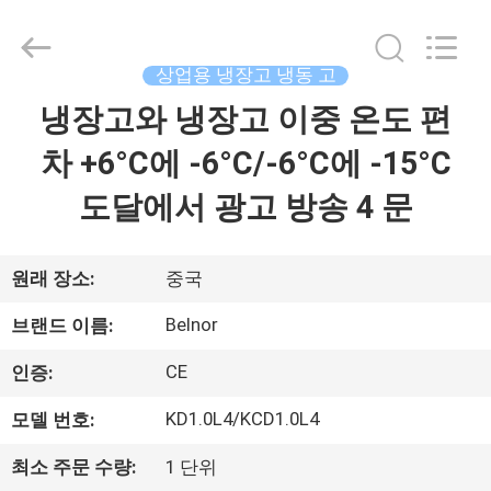
©
2013
-
2026
Guangzhou
상업용 냉장고 냉동 고
IMO
Catering
냉장고와 냉장고 이중 온도 편
집
equipments
limited.
All
차 +6°C에 -6°C/-6°C에 -15°C
Rights
Reserved.
제
도달에서 광고 방송 4 문
품
원래 장소:
중국
화
Belnor
브랜드 이름:
면
CE
인증:
KD1.0L4/KCD1.0L4
모델 번호:
우
최소 주문 수량:
1 단위
리