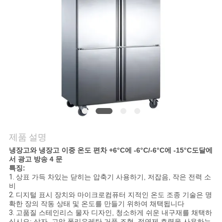
질
관
리
연
락
주
세
제품 설명
요
냉장고와 냉장고 이중 온도 편차 +6°C에 -6°C/-6°C에 -15°C도달에
서 광고 방송 4 문
특징:
1.
상표 가득 차있는 닫히는 압축기 사용하기, 저잡음, 작은 전력 소
뉴
비
2.
디지털 표시 장치와 마이크로컴퓨터 지적인 온도 조종 기술은 명
확한 장의 작동 상태 및 온도를 만들기 위하여 채택됩니다
스
3.
고품질 스테인리스 물자 디자인, 청소하게 쉬운 내구재를 채택하
십시오; 상자, 고압 폴리우레탄 거품 조형, 절연제 효력을 사용하는