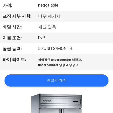
negotiable
가격:
에
대
포장 세부 사항:
나무 패키지
하
배달 시간:
재고 있음
여
D/P
지불 조건:
50 UNITS/MONTH
공급 능력:
공
,
하이 라이트:
상업적인 undercounter 냉장고
장
undercounter 냉장고 냉장고
여
최고의 가격
행
품