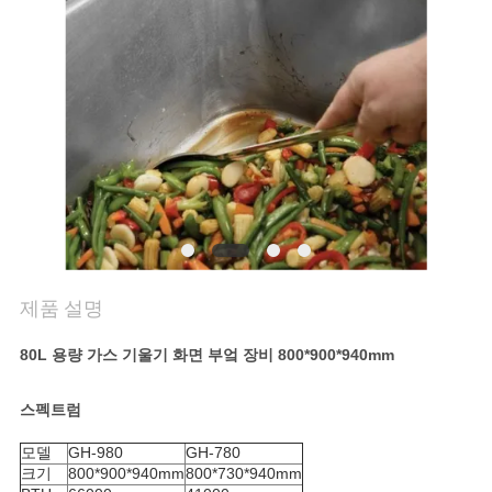
질
관
리
연
락
주
세
제품 설명
요
80L 용량 가스 기울기 화면 부엌 장비 800*900*940mm
뉴
스펙트럼
모델
GH-980
GH-780
스
크기
800*900*940mm
800*730*940mm