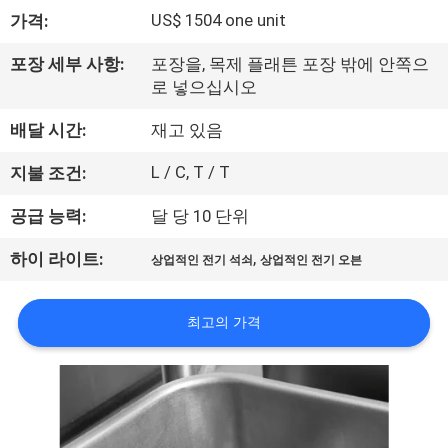
US$ 1504 one unit
가격:
에
대
포장 세부 사항:
포장을, 목제 플래튼 포장 밖에 안쪽으
로 넣으십시오
하
배달 시간:
재고 있음
여
L / C, T / T
지불 조건:
공
공급 능력:
달 당 10 단위
장
,
하이 라이트:
상업적인 전기 석쇠
상업적인 전기 오븐
여
최고의 가격
행
품