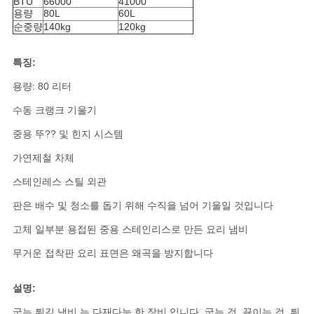
BTU
66000
41000
용량
80L
60L
경
순중량
140kg
120kg
우
특징:
용량: 80 리터
VR
수동 크랭크 기울기
중용 뚜?? 및 힌지 시스템
사
가연제철 차체
이
스테인레스 스틸 외관
트
판은 배수 및 청소를 돕기 위해 수직을 넘어 기울일 것입니다
고체 일부분 용접된 중용 스테인리스로 만든 요리 냄비
맵
무거운 접착판 요리 표면은 왜곡을 방지합니다
PRIVACY
설명:
POLICY
굽는 튀김 냄비 는 다재다능 한 장비 입니다. 굽는 것, 끓이는 것, 튀