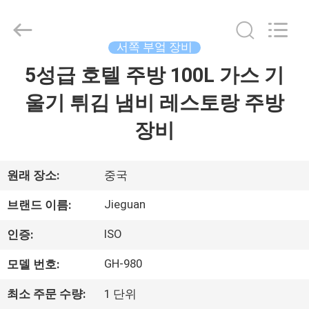
©
2013
-
2026
Guangzhou
서쪽 부엌 장비
IMO
Catering
5성급 호텔 주방 100L 가스 기
집
equipments
limited.
All
울기 튀김 냄비 레스토랑 주방
Rights
Reserved.
제
장비
품
원래 장소:
중국
화
Jieguan
브랜드 이름:
면
ISO
인증:
GH-980
모델 번호:
우
최소 주문 수량:
1 단위
리