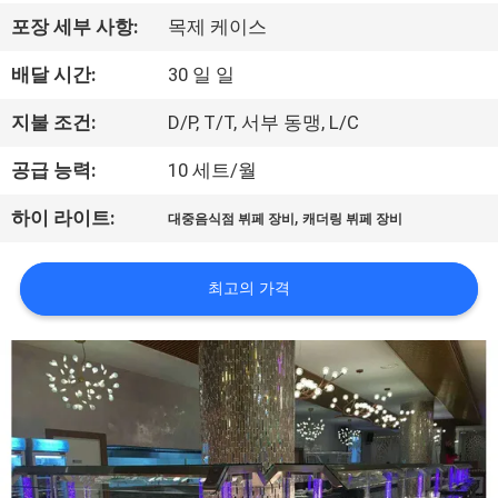
에
포장 세부 사항:
목제 케이스
대
배달 시간:
30 일 일
하
지불 조건:
D/P, T/T, 서부 동맹, L/C
여
공급 능력:
10 세트/월
,
하이 라이트:
대중음식점 뷔페 장비
캐더링 뷔페 장비
공
장
최고의 가격
여
행
품