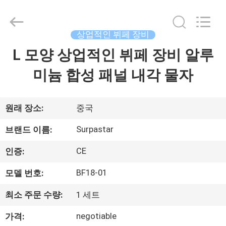
©
2013
-
2026
Guangzhou
상업적인 뷔페 장비
IMO
Catering
L 모양 상업적인 뷔페 장비 알루
집
equipments
limited.
All
미늄 합성 패널 내각 물자
Rights
Reserved.
제
품
원래 장소:
중국
Surpastar
브랜드 이름:
화
CE
인증:
면
BF18-01
모델 번호:
최소 주문 수량:
1 세트
우
negotiable
가격:
리