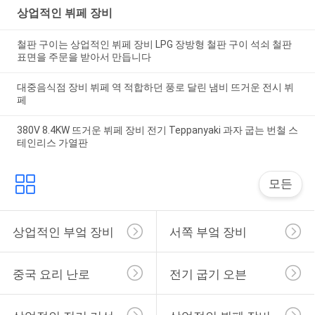
상업적인 뷔페 장비
철판 구이는 상업적인 뷔페 장비 LPG 장방형 철판 구이 석쇠 철판
표면을 주문을 받아서 만듭니다
대중음식점 장비 뷔페 역 적합하던 풍로 달린 냄비 뜨거운 전시 뷔
페
380V 8.4KW 뜨거운 뷔페 장비 전기 Teppanyaki 과자 굽는 번철 스
테인리스 가열판
모든
상업적인 부엌 장비
서쪽 부엌 장비
중국 요리 난로
전기 굽기 오븐