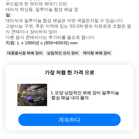
부드럽게 한 유리제 꼭대기 선반
대리석 탁상용, 알루미늄 합성 패널 장
경
말:
대리석과 알루미늄 합성 패널은 어떤 색깔든지일 수 있습니다
우
고방사능 구역, 추운 지역에 있는 SS GN 팬의 자유로운 조합은 음
식 콘테이너 장비하지 않아
다른 음식 콘테이너는 추가비를 필요로 합니다
차원: L x 1900년 x (850+650의) mm
VR
대중음식점 뷔페 장비
상업적인 요리 장비
캐더링 뷔페 장비
사
가장 저렴 한 가격 으로
이
트
L 모양 상업적인 뷔페 장비 알루미늄
합성 패널 내각 물자
맵
계속하다
PRIVACY
POLICY