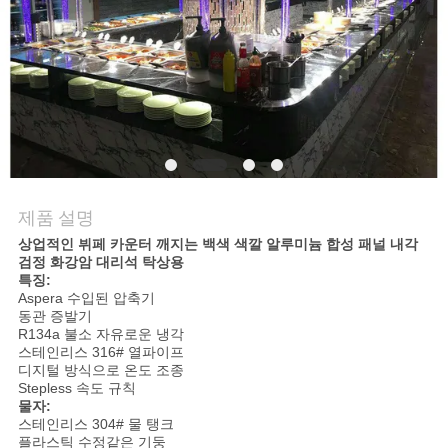
질
관
리
연
락
제품 설명
주
상업적인 뷔페 카운터 깨지는 백색 색깔 알루미늄 합성 패널 내각
검정 화강암 대리석 탁상용
세
특징:
Aspera 수입된 압축기
요
동관 증발기
R134a 불소 자유로운 냉각
스테인리스 316# 열파이프
디지털 방식으로 온도 조종
뉴
Stepless 속도 규칙
물자:
스
스테인리스 304# 물 탱크
플라스틱 수정같은 기둥