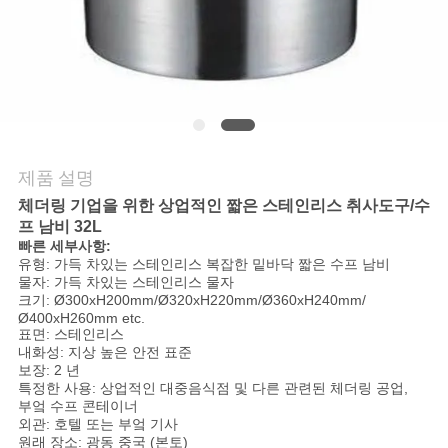
질
관
리
연
제품 설명
락
체더링 기업을 위한 상업적인 짧은 스테인리스 취사도구/수
주
프 남비 32L
빠른 세부사항:
세
유형: 가득 차있는 스테인리스 복잡한 밑바닥 짧은 수프 남비
물자: 가득 차있는 스테인리스 물자
크기: Ø300xH200mm/Ø320xH220mm/Ø360xH240mm/
요
Ø400xH260mm etc.
표면: 스테인리스
내화성: 지상 높은 안전 표준
보장: 2 년
뉴
특정한 사용: 상업적인 대중음식점 및 다른 관련된 체더링 공업,
부엌 수프 콘테이너
스
외관: 호텔 또는 부엌 기사
원래 장소: 광동 중국 (본토)