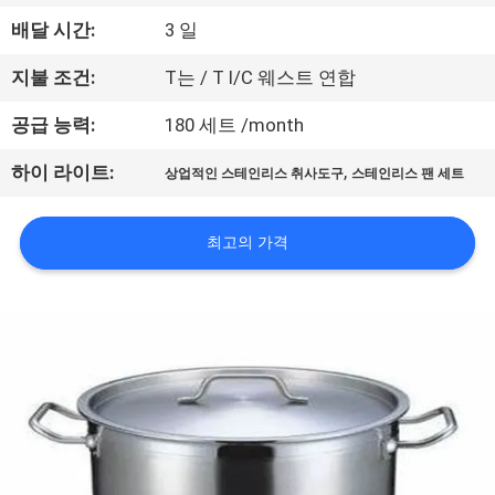
에
배달 시간:
3 일
대
지불 조건:
T는 / T l/C 웨스트 연합
하
공급 능력:
180 세트 /month
여
,
하이 라이트:
상업적인 스테인리스 취사도구
스테인리스 팬 세트
공
최고의 가격
장
여
행
품