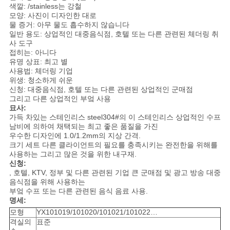
색깔: /stainless는 강철
모양: 사진이 디자인한 대로
경
물 증거: 아무 물도 흡수하지 않습니다
일반 용도: 상업적인 대중음식점, 호텔 또는 다른 관련된 체더링 취
우
사 도구
접히는: 아니다
유명 상표: 최고 별
사용법: 체더링 기업
VR
위생: 청소하게 쉬운
신청: 대중음식점, 호텔 또는 다른 관련된 상업적인 군매점
그리고 다른 상업적인 부엌 사용
사
묘사:
가득 차있는 스테인리스 steel304#의 이 스테인리스 상업적인 수프
남비에 의하여 채택되는 최고 좋은 품질을 가진
이
우수한 디자인에 1.0/1.2mm의 지상 간격.
크기 세트 다른 클라이언트의 필요를 충족시키는 완전한을 위해를
트
사용하는 그리고 많은 것을 위한 내구재.
신청:
맵
, 호텔, KTV, 정부 및 다른 관련된 기업 큰 군매점 및 광고 방송 대중
음식점을 위해 사용하는
부엌 수프 또는 다른 관련된 음식 음료 사용.
명세:
PRIVACY
모형
YX101019/101020/101021/101022…
POLICY
격실의
표준