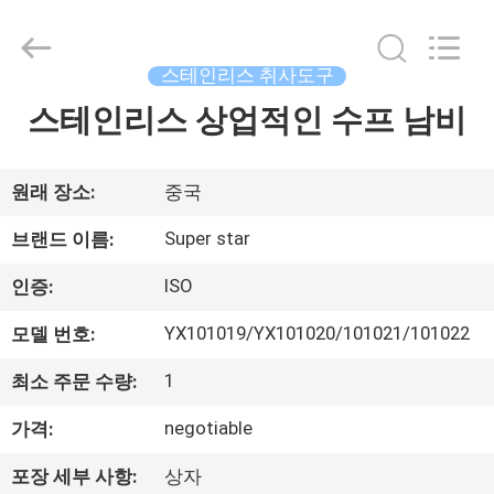
©
2013
-
2026
Guangzhou
스테인리스 취사도구
IMO
Catering
스테인리스 상업적인 수프 남비
집
equipments
limited.
All
Rights
Reserved.
제
원래 장소:
중국
품
Super star
브랜드 이름:
ISO
인증:
화
YX101019/YX101020/101021/101022
모델 번호:
면
1
최소 주문 수량:
negotiable
가격:
우
리
포장 세부 사항:
상자