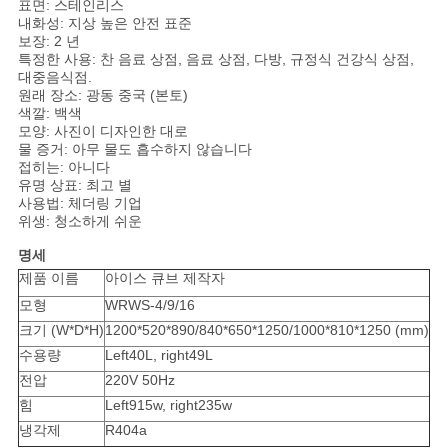
표면: 스테인리스
내화성: 지상 높은 안전 표준
경
보장: 2 년
특정한 사용: 찬 음료 상점, 음료 상점, 다방, 규정식 건강식 상점,
우
대중음식점.
원래 장소: 광동 중국 (본토)
색깔: 백색
모양: 사진이 디자인한 대로
VR
물 증거: 아무 물도 흡수하지 않습니다
접히는: 아니다
유명 상표: 최고 별
사용법: 체더링 기업
사
위생: 청소하게 쉬운
이
명세
제품 이름
아이스 큐브 제작자
트
모형
WRWS-4/9/16
맵
크기 (W*D*H)
1200*520*890/840*650*1250/1000*810*1250 (mm)
수용량
Left40L, right49L
전압
220V 50Hz
PRIVACY
힘
Left915w, right235w
POLICY
냉각제
R404a