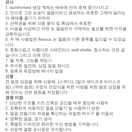
묘사
1.
isuniformed 냉장 액체는 배속에 언의 효력 증가시키고.
2. 안으로 그런 눈송이 얼음이라고 생성하는 유효한 그래야 얼리는
의 쾌재를 즐기기 위하여.
3. 선택권을 위해 각종 풍미 및 특성에서 유효한.
4. 비용을 삭감하고 어떤 눈 얼음든지 구매하는 필요를 위한 이익을
강화하십시오.
5. 두 배 사용법은 flavous 눈 얼음의 다른 종류를 일으킬 수 있었습
니다.
6. 호화스럽고 아름다운 스테인리스 stell shellis, 청소하는 것은 쉽
습니다 그리고 오래 견딘.
7. 물 저축, 고능률 제빙기
8. 우수한 절연제, 상점 얼음 장시간
9. 응축과 득점방해 에너지 없음
신청
찬 음료 상점을 위해 사용해, (스무디), (밀크 셰이크 & 아이스크
림), (격려 음료) 규정식 건강식을 위한 다방을 위한 음료 상점을 위
해 만드는 것은 등등을 저장합니다.
경쟁 이점
1.
단단한 구조를 가진 건축은 공간을 매우 향상해 사용하
2. 정확하게 자동적인 얼음 만들기 및 사용하기 편한
3. 얼음 만들기의 위생을 확신하는 유일한 하수구 물 이음쇠
4. 명확한 얼음, 공기 냉각
5. 특별한 디자인은 편리한 수선 방법을 가져옵니다.
6. 쉬운에 결함 표시등은 유지합니다.