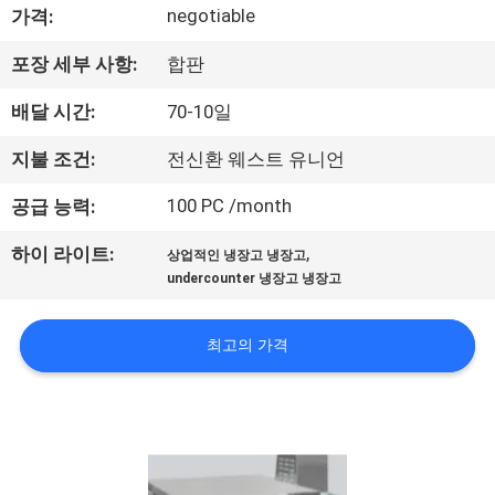
negotiable
가격:
에
포장 세부 사항:
합판
대
배달 시간:
70-10일
하
여
지불 조건:
전신환 웨스트 유니언
100 PC /month
공급 능력:
공
,
하이 라이트:
상업적인 냉장고 냉장고
장
undercounter 냉장고 냉장고
여
최고의 가격
행
품