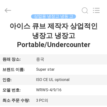
©
2013
-
2026
Guangzhou
상업용 냉장고 냉동 고
IMO
Catering
아이스 큐브 제작자 상업적인
집
equipments
limited.
All
냉장고 냉장고
Rights
Reserved.
제
Portable/Undercounter
품
원래 장소:
중국
화
Super star
브랜드 이름:
면
ISO CE UL optional
인증:
WRWS-4/9/16
모델 번호:
우
최소 주문 수량:
3 PC의
리