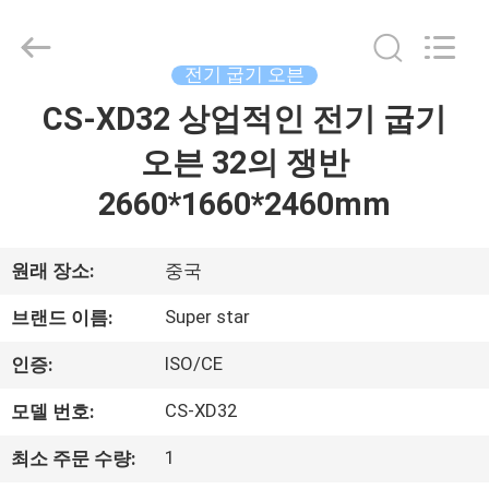
©
2013
-
2026
Guangzhou
전기 굽기 오븐
IMO
Catering
CS-XD32 상업적인 전기 굽기
집
equipments
limited.
All
오븐 32의 쟁반
Rights
Reserved.
제
2660*1660*2460mm
품
원래 장소:
중국
화
Super star
브랜드 이름:
면
ISO/CE
인증:
CS-XD32
모델 번호:
우
1
최소 주문 수량:
리