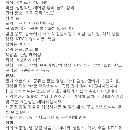
상점, 케이크 상점, 다방
외관: 상업적인 체더링 장비, 굽기 장비
경
원래 장소: 광동 중국 (본토)
색깔: 은
우
모양: 사진이 디자인한 대로
물 증거: 아무 물도 흡수하지 않습니다.
일반 용도: 중국어와 서쪽 대중음식점의 호텔, 군매점, 식사 상점,
상점, KTV의 슈퍼마켓, 학교
VR
접히는: 아니다
유명 상표: 최고 별
사용법: 산업 캐더링
위생: 청소하게 쉬운
사
신청: 케이크 상점, 슈퍼마켓, 빵 상점, KTV, 식사 상점, 호텔, 학교
군매점, 대중음식점 등등.
이
묘사:
굽기 오븐의 이 종류는 굽는 월병, 축배, 딤섬, 햄버거, 프렌치 빵,
트
건빵을 위해 etc로 적당합니다. 특징 것과 같이 따릅니다입니다;
1.
굽기의 범위는 넓고, 큰 산출, 제품의 색깔 명확합니다입니다
맵
2.
일본어에 의하여 수입된 연소 기관, 완전히 점화, 긴 서비스 기간
및 고온 효율성을 채택하십시오
3.
좋은 품질 강철을 채택하거든 열 절연재는, 구조 안전합니다 믿
을 수 있습니다
PRIVACY
4.
좋은 외관, 낮은 시끄러운 및 득점방해 인력.
신청:
POLICY
케이크 공장, 빵 상점 사슬, 슈퍼마켓, 상점가, 학교, 호텔, KTV, 호