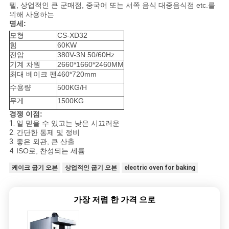
텔, 상업적인 큰 군매점, 중국어 또는 서쪽 음식 대중음식점 etc.를
위해 사용하는
명세:
모형
CS-XD32
힘
60KW
전압
380V-3N 50/60Hz
기계 차원
2660*1660*2460MM
최대 베이크 팬
460*720mm
수용량
500KG/H
무게
1500KG
경쟁 이점:
1.
일 믿을 수 있고는 낮은 시끄러운
2.
간단한 통제 및 정비
3.
좋은 외관, 큰 산출
4.
ISO로, 찬성되는 세륨
케이크 굽기 오븐
상업적인 굽기 오븐
electric oven for baking
가장 저렴 한 가격 으로