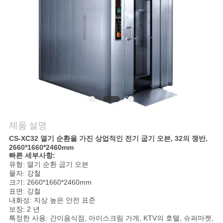
질
관
리
연
락
주
제품 설명
세
CS-XC32 열기 순환을 가진 상업적인 전기 굽기 오븐, 32의 쟁반,
2660*1660*2460mm
요
빠른 세부사항:
유형: 열기 순환 굽기 오븐
물자: 강철
크기: 2660*1660*2460mm
뉴
표면: 강철
내화성: 지상 높은 안전 표준
스
보장: 2 년
특정한 사용: 간이음식점, 아이스크림 가게, KTV의 호텔, 슈퍼마켓,