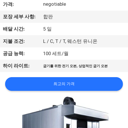
negotiable
가격:
에
포장 세부 사항:
합판
대
배달 시간:
5 일
하
여
지불 조건:
L / C, T / T, 웨스턴 유니온
공급 능력:
100 세트/월
공
,
하이 라이트:
굽기를 위한 전기 오븐
상업적인 굽기 오븐
장
여
최고의 가격
행
품